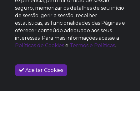
experiência, permitir o início de sessão
seguro, memorizar os detalhes de seu início
de sessão, gerir a sessão, recolher
estatísticas, as funcionalidades das Páginas e
oferecer conteúdo adequado aos seus
SEM REPUTAÇÃO
interesses. Para mais informações acesse a
DEFINIDA
Políticas de Cookies
e
Termos e Políticas
.
Aceitar Cookies
VENDAS ENCERRADAS
SOBRE NÓS
COMO FUNCIONA
PROMOVA SEU EVENTO
CONTATO
LEGAL
Dúvidas Frequentes