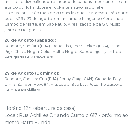
um lineup diversificado, recheado de bandas importantes e em
alta do punk, hardcore e rock alternativo nacional e
internacional. São mais de 20 bandas que se apresentarão entre
os dias 26 e 27 de agosto, em um amplo hangar do Aeroclube
Campo de Marte, em São Paulo. A realização é da GIG Music
junto ao Hangar 110.
26 de Agosto (Sábado):
Rancore, Samiam (EUA), Dead Fish, The Slackers (EUA), Blind
Pigs, Chuva Negra, Colid, Molho Negro, Sapobanjo, Lylith Pop,
Refugiadas e Karaokillers
27 de Agosto (Domingo):
Rancore, Chelsea Grin (EUA), Jonny Craig (CAN), Granada, Day
Limns, Zander, Hevo84, Mia, Leela, Bad Luv, Putz, The Zasters,
Uelo e Karaokillers.
Horário: 12h (abertura da casa)
Local: Rua Achilles Orlando Curtolo 617 - próximo ao
metrô Barra Funda