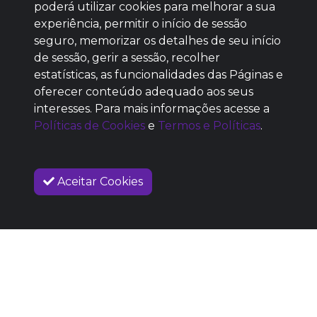
poderá utilizar cookies para melhorar a sua
Baixe agora nosso app
experiência, permitir o início de sessão
seguro, memorizar os detalhes de seu início
de sessão, gerir a sessão, recolher
estatísticas, as funcionalidades das Páginas e
oferecer conteúdo adequado aos seus
SEM REPUTAÇÃO
interesses. Para mais informações acesse a
DEFINIDA
Políticas de Cookies
e
Termos e Políticas
.
Aceitar Cookies
VENDAS ENCERRADAS
SOBRE NÓS
COMO FUNCIONA
PROMOVA SEU EVENTO
CONTATO
LEGAL