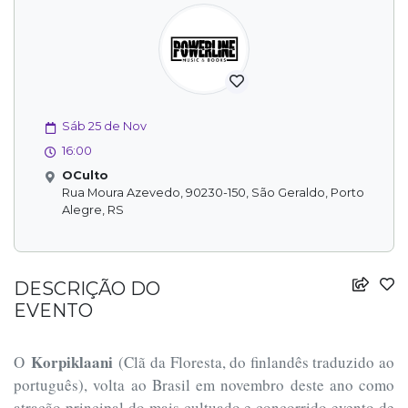
Sáb 25 de Nov
16:00
OCulto
Rua Moura Azevedo, 90230-150, São Geraldo, Porto
Alegre, RS
DESCRIÇÃO DO
EVENTO
Korpiklaani
O
(Clã da Floresta, do finlandês traduzido ao
português), volta ao Brasil em novembro deste ano como
atração principal do mais cultuado e concorrido evento de