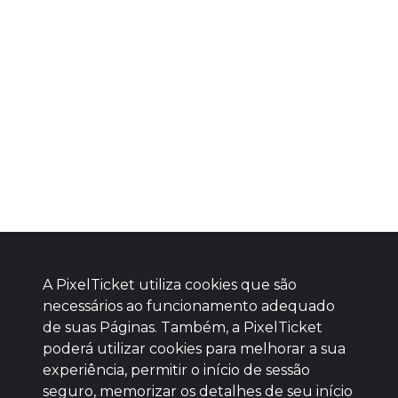
A PixelTicket utiliza cookies que são
necessários ao funcionamento adequado
de suas Páginas. Também, a PixelTicket
poderá utilizar cookies para melhorar a sua
Baixe agora nosso app
experiência, permitir o início de sessão
seguro, memorizar os detalhes de seu início