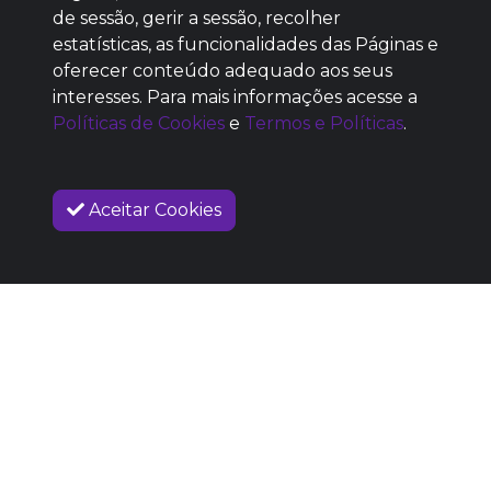
de sessão, gerir a sessão, recolher
estatísticas, as funcionalidades das Páginas e
oferecer conteúdo adequado aos seus
SEM REPUTAÇÃO
interesses. Para mais informações acesse a
DEFINIDA
Políticas de Cookies
e
Termos e Políticas
.
Aceitar Cookies
VENDAS ENCERRADAS
SOBRE NÓS
COMO FUNCIONA
PROMOVA SEU EVENTO
CONTATO
LEGAL
Dúvidas Frequentes
Termos e Políticas