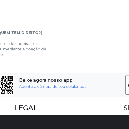
UEM TEM DIREITO?]
tes de cadeirantes,
 ou mediante a doação de
o.
Baixe agora nosso app
Aponte a câmera do seu celular aqui
LEGAL
S
Dúvidas Frequentes
F
Termos e Políticas
I