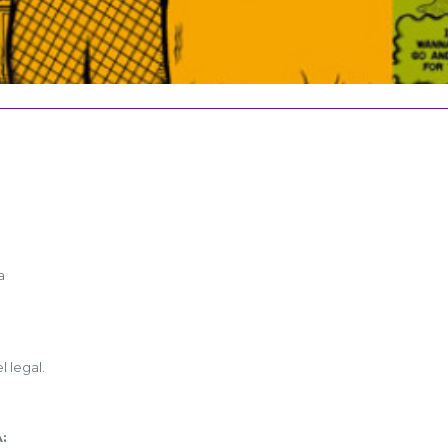
a
 legal.
A
: