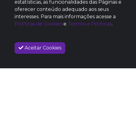
estatísticas, as funcionalidades das Páginas e
oferecer conteúdo adequado aos seus
SEM REPUTAÇÃO
interesses. Para mais informações acesse a
DEFINIDA
Políticas de Cookies
e
Termos e Políticas
.
Aceitar Cookies
VENDAS ENCERRADAS
SOBRE NÓS
COMO FUNCIONA
PROMOVA SEU EVENTO
CONTATO
LEGAL
Dúvidas Frequentes
Termos e Políticas
Políticas de Cookies