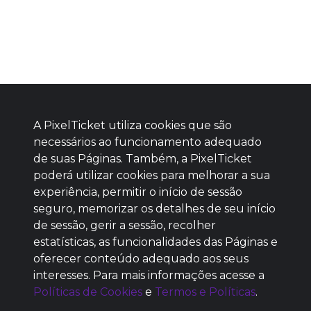
A PixelTicket utiliza cookies que são
necessários ao funcionamento adequado
de suas Páginas. Também, a PixelTicket
poderá utilizar cookies para melhorar a sua
Baixe agora nosso app
experiência, permitir o início de sessão
seguro, memorizar os detalhes de seu início
de sessão, gerir a sessão, recolher
estatísticas, as funcionalidades das Páginas e
oferecer conteúdo adequado aos seus
SEM REPUTAÇÃO
interesses. Para mais informações acesse a
DEFINIDA
Políticas de Cookies
e
Termos e Políticas
.