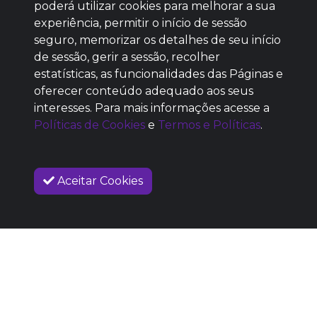
poderá utilizar cookies para melhorar a sua
Baixe agora nosso app
experiência, permitir o início de sessão
seguro, memorizar os detalhes de seu início
de sessão, gerir a sessão, recolher
estatísticas, as funcionalidades das Páginas e
oferecer conteúdo adequado aos seus
SEM REPUTAÇÃO
interesses. Para mais informações acesse a
DEFINIDA
Políticas de Cookies
e
Termos e Políticas
.
Aceitar Cookies
VENDAS ENCERRADAS
SOBRE NÓS
COMO FUNCIONA
PROMOVA SEU EVENTO
CONTATO
LEGAL