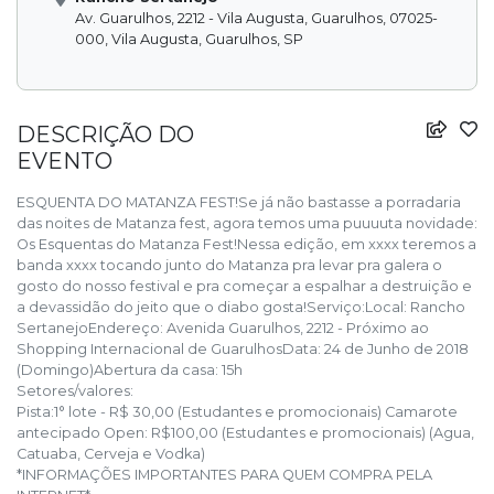
Av. Guarulhos, 2212 - Vila Augusta, Guarulhos, 07025-
000, Vila Augusta, Guarulhos, SP
DESCRIÇÃO DO
EVENTO
ESQUENTA DO MATANZA FEST!
Se já não bastasse a porradaria
das noites de Matanza fest, agora temos uma puuuuta novidade:
Os Esquentas do Matanza Fest!
Nessa edição, em xxxx teremos a
banda xxxx tocando junto do Matanza pra levar pra galera o
gosto do nosso festival e pra começar a espalhar a destruição e
a devassidão do jeito que o diabo gosta!
Serviço:
Local: Rancho
Sertanejo
Endereço: Avenida Guarulhos, 2212 - Próximo ao
Shopping Internacional de Guarulhos
Data: 24 de Junho de 2018
(Domingo)
Abertura da casa: 15h
Setores/valores:
Pista:
1° lote - R$ 30,00 (Estudantes e promocionais)
Camarote
antecipado Open: R$100,00 (Estudantes e promocionais) (Agua,
Catuaba, Cerveja e Vodka)
*INFORMAÇÕES IMPORTANTES PARA QUEM COMPRA PELA