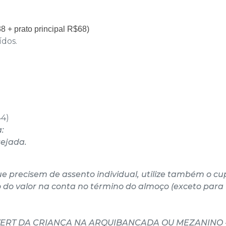
8 + prato principal R$68
)
ídos.
44)
a:
sejada.
e precisem de assento individual, utilize também o c
o do valor na conta no término do almoço (exceto para
ERT DA CRIANÇA NA ARQUIBANCADA OU MEZANINO 