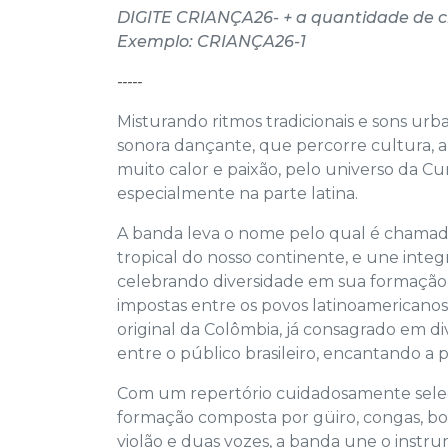
DIGITE CRIANÇA26- + a quantidade de c
Exemplo: CRIANÇA26-1
-----
Misturando ritmos tradicionais e sons u
sonora dançante, que percorre cultura, a
muito calor e paixão, pelo universo da Cum
especialmente na parte latina.
A
banda leva o nome pelo qual é chamada, 
tropical do nosso continente, e une integr
celebrando diversidade em sua formação 
impostas entre os povos latinoamericano
original da Colômbia, já consagrado em d
entre o público brasileiro, encantando a 
Com um repertório cuidadosamente selec
formação composta por güiro, congas, bongo
violão e duas vozes, a banda une o inst