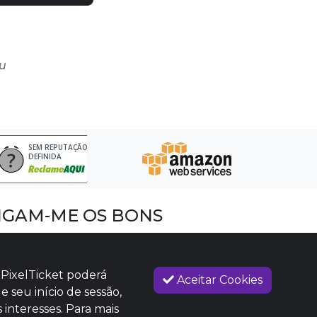
ou
SEM REPUTAÇÃO
DEFINIDA
IGAM-ME OS BONS
acebook
nstagram
 PixelTicket poderá
Aceitar Cookies
imeo
e seu início de sessão,
 interesses. Para mais