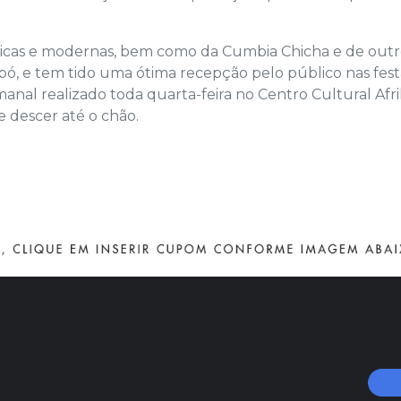
sicas e modernas, bem como da Cumbia Chicha e de outr
ó, e tem tido uma ótima recepção pelo público nas fest
manal realizado toda quarta-feira no Centro Cultural Afri
e descer até o chão.