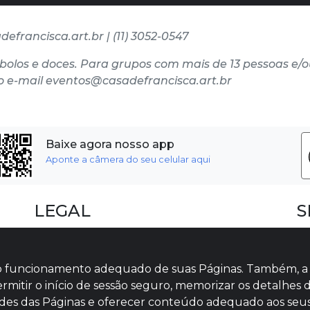
francisca.art.br | (11) 3052-0547
bolos e doces. Para grupos com mais de 13 pessoas e/
o e-mail eventos@casadefrancisca.art.br
Baixe agora nosso app
Aponte a câmera do seu celular aqui
LEGAL
S
Dúvidas Frequentes
F
Termos e Políticas
I
s ao funcionamento adequado de suas Páginas. Também, a
Políticas de Cookies
V
ermitir o início de sessão seguro, memorizar os detalhes d
lidades das Páginas e oferecer conteúdo adequado aos seus