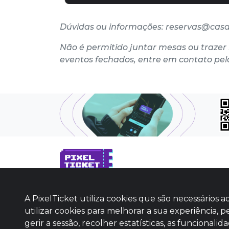
Dúvidas ou informações: reservas@casade
Não é permitido juntar mesas ou trazer 
eventos fechados, entre em contato pel
SOBRE NÓS
A PixelTicket utiliza cookies que são necessário
COMO FUNCIONA
utilizar cookies para melhorar a sua experiência, p
PROMOVA SEU EVENTO
gerir a sessão, recolher estatísticas, as funciona