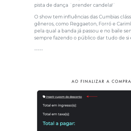
pista de dança ¨prender candela!¨
O show tem influências das Cumbias clás
gêneros, como Reggaeton, Forró e Carimb
pela qual a banda já passou e no baile se
sempre fazendo o público dar tudo de si 
-----