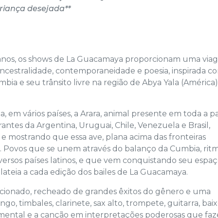
riança desejada**
rbanos, os shows de La Guacamaya proporcionam uma vi
ncestralidade, contemporaneidade e poesia, inspirada c
bia e seu trânsito livre na região de Abya Yala (América)
em vários países, a Arara, animal presente em toda a p
antes da Argentina, Uruguai, Chile, Venezuela e Brasil,
e mostrando que essa ave, plana acima das fronteiras
s. Povos que se unem através do balanço da Cumbia, rit
iversos países latinos, e que vem conquistando seu espa
plateia a cada edição dos bailes de La Guacamaya.
ionado, recheado de grandes êxitos do gênero e uma
, timbales, clarinete, sax alto, trompete, guitarra, baix
rumental e a canção em interpretações poderosas que fa