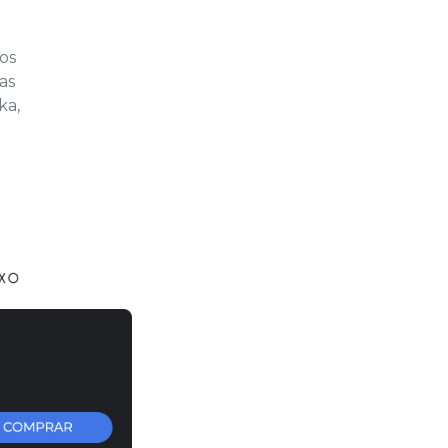
os
as
ka,