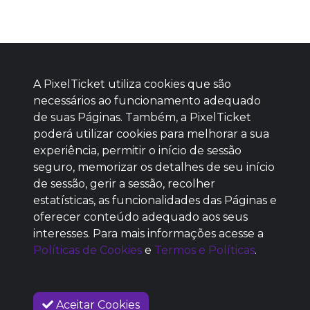
A PixelTicket utiliza cookies que são
necessários ao funcionamento adequado
de suas Páginas. Também, a PixelTicket
poderá utilizar cookies para melhorar a sua
Baixe agora nosso app
experiência, permitir o início de sessão
seguro, memorizar os detalhes de seu início
de sessão, gerir a sessão, recolher
estatísticas, as funcionalidades das Páginas e
oferecer conteúdo adequado aos seus
SEM REPUTAÇÃO
interesses. Para mais informações acesse a
DEFINIDA
Políticas de Cookies
e
Termos e Políticas
.
Aceitar Cookies