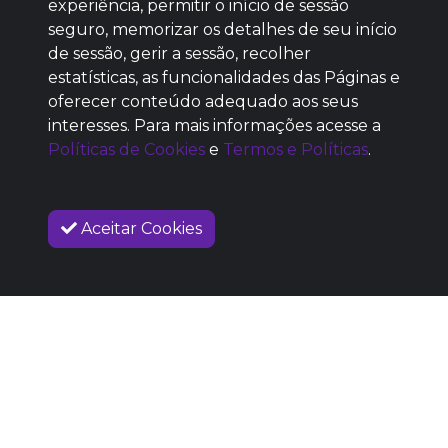
Baixe agora nosso app
experiência, permitir o início de sessão
seguro, memorizar os detalhes de seu início
de sessão, gerir a sessão, recolher
estatísticas, as funcionalidades das Páginas e
oferecer conteúdo adequado aos seus
SEM REPUTAÇÃO
interesses. Para mais informações acesse a
DEFINIDA
Políticas de Cookies
e
Termos e Políticas
.
Aceitar Cookies
VENDAS ENCERRADAS
SOBRE NÓS
COMO FUNCIONA
PROMOVA SEU EVENTO
CONTATO
LEGAL
Dúvidas Frequentes