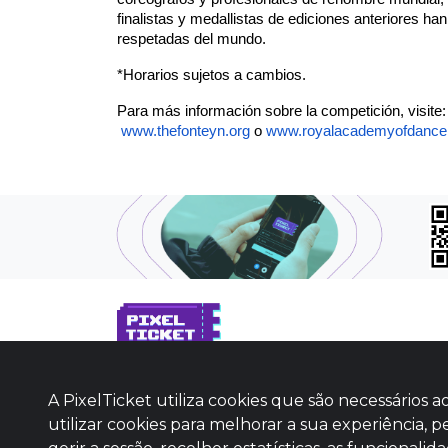
finalistas y medallistas de ediciones anteriores ha
respetadas del mundo.
*Horarios sujetos a cambios.
Para más información sobre la competición, visite:
www.thefonteyn.org
 o
www.royalacademyofdance
SOBRE NÓS
A PixelTicket utiliza cookies que são necessário
COMO FUNCIONA
utilizar cookies para melhorar a sua experiência, p
PROMOVA SEU EVENTO