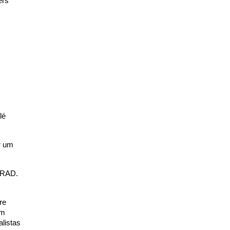
rs 
é 
 um 
 RAD. 
e 
m 
listas 