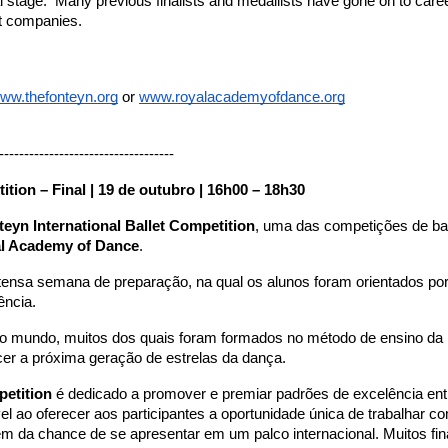
l stage.  Many previous finalists and medallists have gone on to caree
et companies.
ww.thefonteyn.org
 or 
www.royalacademyofdance.org
-----------------------------------
tion – Final | 19 de outubro | 16h00 – 18h30
eyn International Ballet Competition
, uma das competições de bal
l Academy of Dance
.
ntensa semana de preparação, na qual os alunos foram orientados por
ência.
do o mundo, muitos dos quais foram formados no método de ensino da
cer a próxima geração de estrelas da dança.
petition
 é dedicado a promover e premiar padrões de excelência entr
el ao oferecer aos participantes a oportunidade única de trabalhar co
m da chance de se apresentar em um palco internacional. Muitos fina