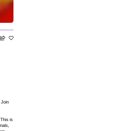
Join 
his is 
als, 