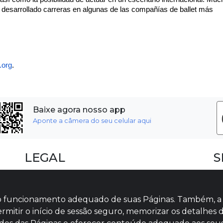
n desarrollado carreras en algunas de las compañías de ballet más 
.org
.
Baixe agora nosso app
Aponte a câmera do seu celular aqui
LEGAL
S
Dúvidas Frequentes
F
Termos e Políticas
I
s ao funcionamento adequado de suas Páginas. Também, a
Políticas de Cookies
V
ermitir o início de sessão seguro, memorizar os detalhes d