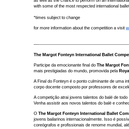
as well as the chance to perform on an internationa
with some of the most respected international ball
*times subject to change
for more information about the competition a visit 
w
—---------------------------------------------------------------
The Margot Fonteyn International Ballet Competi
Participe da emocionante final do 
The Margot Font
mais prestigiadas do mundo, promovida pela 
Roya
A Final do Fonteyn é o ponto culminante de uma i
corpo docente composto por professores de excel
A competição atrai jovens talentos do balé de to
Venha assistir aos novos talentos do balé e conhe
O 
The Margot Fonteyn International Ballet Com
jovens bailarinos internacionalmente. Isso é possív
coreógrafos e profissionais de renome mundial, alé