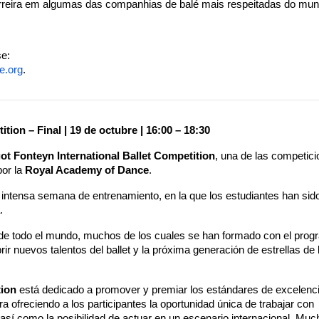
arreira em algumas das companhias de balé mais respeitadas do mun
e:
e.org
.
ion – Final | 19 de octubre | 16:00 – 18:30
ot Fonteyn International Ballet Competition
, una de las competici
or la 
Royal Academy of Dance
.
 intensa semana de entrenamiento, en la que los estudiantes han sido
.
t de todo el mundo, muchos de los cuales se han formado con el prog
nuevos talentos del ballet y la próxima generación de estrellas de l
tion
 está dedicado a promover y premiar los estándares de excelencia
ra ofreciendo a los participantes la oportunidad única de trabajar con 
sí como la posibilidad de actuar en un escenario internacional. Muc