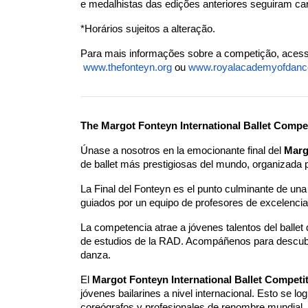
e medalhistas das edições anteriores seguiram c
*Horários sujeitos a alteração.
Para mais informações sobre a competição, acess
www.thefonteyn.org
 ou
www.royalacademyofdanc
The Margot Fonteyn International Ballet Competit
Únase a nosotros en la emocionante final del 
Marg
de ballet más prestigiosas del mundo, organizada p
La Final del Fonteyn es el punto culminante de una
guiados por un equipo de profesores de excelencia
La competencia atrae a jóvenes talentos del balle
de estudios de la RAD. Acompáñenos para descubrir 
danza.
El 
Margot Fonteyn International Ballet Competi
jóvenes bailarines a nivel internacional. Esto se log
coreógrafos y profesionales de renombre mundial, a