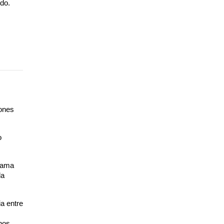
do.
ones 
 
rama 
a 
 entre 
hos 