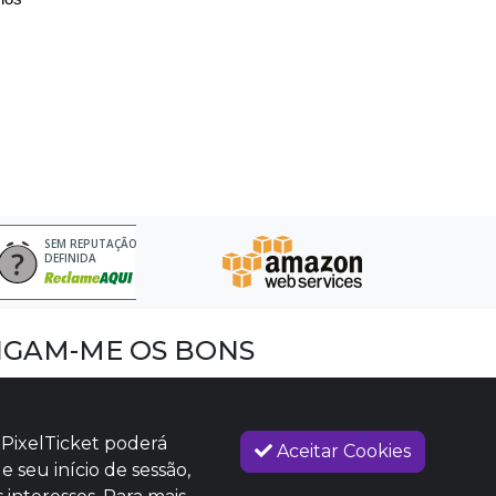
SEM REPUTAÇÃO
DEFINIDA
IGAM-ME OS BONS
acebook
nstagram
 PixelTicket poderá
Aceitar Cookies
imeo
e seu início de sessão,