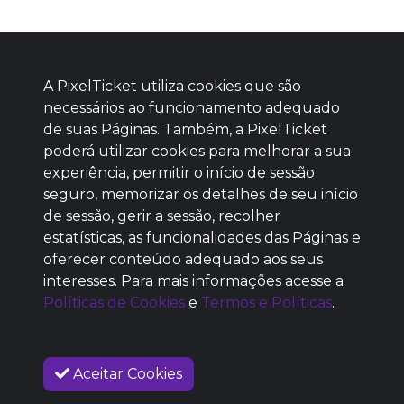
A PixelTicket utiliza cookies que são
necessários ao funcionamento adequado
de suas Páginas. Também, a PixelTicket
poderá utilizar cookies para melhorar a sua
Baixe agora nosso app
experiência, permitir o início de sessão
seguro, memorizar os detalhes de seu início
de sessão, gerir a sessão, recolher
estatísticas, as funcionalidades das Páginas e
oferecer conteúdo adequado aos seus
SEM REPUTAÇÃO
interesses. Para mais informações acesse a
DEFINIDA
Políticas de Cookies
e
Termos e Políticas
.
Aceitar Cookies