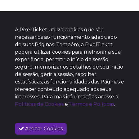
A PixelTicket utiliza cookies que são
necessários ao funcionamento adequado
de suas Páginas. Também, a PixelTicket
poderá utilizar cookies para melhorar a sua
Baixe agora nosso app
experiência, permitir o início de sessão
seguro, memorizar os detalhes de seu início
de sessão, gerir a sessão, recolher
estatísticas, as funcionalidades das Páginas e
oferecer conteúdo adequado aos seus
SEM REPUTAÇÃO
interesses. Para mais informações acesse a
DEFINIDA
Políticas de Cookies
e
Termos e Políticas
.
Aceitar Cookies