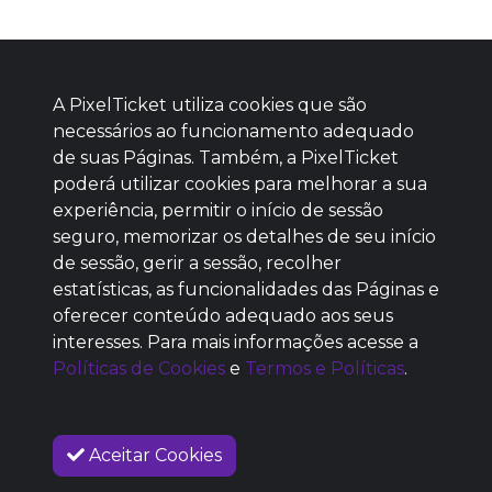
A PixelTicket utiliza cookies que são
necessários ao funcionamento adequado
de suas Páginas. Também, a PixelTicket
poderá utilizar cookies para melhorar a sua
Baixe agora nosso app
experiência, permitir o início de sessão
seguro, memorizar os detalhes de seu início
de sessão, gerir a sessão, recolher
estatísticas, as funcionalidades das Páginas e
oferecer conteúdo adequado aos seus
SEM REPUTAÇÃO
interesses. Para mais informações acesse a
DEFINIDA
Políticas de Cookies
e
Termos e Políticas
.
Aceitar Cookies