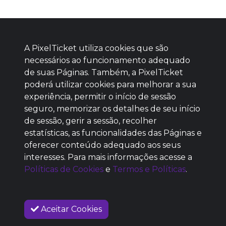
A PixelTicket utiliza cookies que são
necessários ao funcionamento adequado
de suas Páginas. Também, a PixelTicket
poderá utilizar cookies para melhorar a sua
Baixe agora nosso app
experiência, permitir o início de sessão
seguro, memorizar os detalhes de seu início
de sessão, gerir a sessão, recolher
estatísticas, as funcionalidades das Páginas e
oferecer conteúdo adequado aos seus
SEM REPUTAÇÃO
interesses. Para mais informações acesse a
DEFINIDA
Políticas de Cookies
e
Termos e Políticas
.
Aceitar Cookies