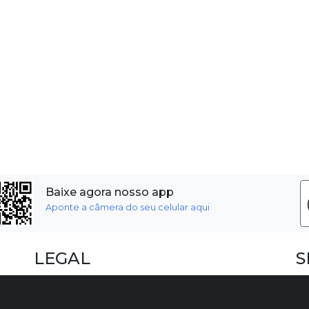
Baixe agora nosso app
Aponte a câmera do seu celular aqui
LEGAL
S
Dúvidas Frequentes
F
Termos e Políticas
I