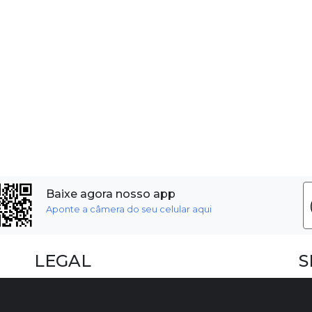
Baixe agora nosso app
Aponte a câmera do seu celular aqui
LEGAL
S
Dúvidas Frequentes
F
Termos e Políticas
I