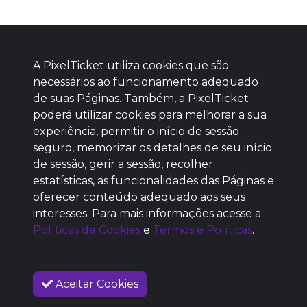
A PixelTicket utiliza cookies que são
necessários ao funcionamento adequado
de suas Páginas. Também, a PixelTicket
poderá utilizar cookies para melhorar a sua
Baixe agora nosso app
experiência, permitir o início de sessão
seguro, memorizar os detalhes de seu início
de sessão, gerir a sessão, recolher
estatísticas, as funcionalidades das Páginas e
oferecer conteúdo adequado aos seus
SEM REPUTAÇÃO
interesses. Para mais informações acesse a
DEFINIDA
Políticas de Cookies
e
Termos e Políticas
.
Aceitar Cookies