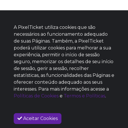
A PixelTicket utiliza cookies que são
necessários ao funcionamento adequado
de suas Páginas. Também, a PixelTicket
poderá utilizar cookies para melhorar a sua
Baixe agora nosso app
experiência, permitir o início de sessão
seguro, memorizar os detalhes de seu início
de sessão, gerir a sessão, recolher
estatísticas, as funcionalidades das Páginas e
oferecer conteúdo adequado aos seus
SEM REPUTAÇÃO
interesses. Para mais informações acesse a
DEFINIDA
Políticas de Cookies
e
Termos e Políticas
.
Aceitar Cookies