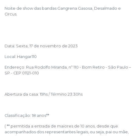
Noite de show das bandas Gangrena Gasosa, Desalmado e
Circus.
Data: Sexta, 17 de novembro de 2023
Local: Hangar110
Endereço: Rua Rodolfo Miranda, nº 110 - Bom Retiro - São Paulo –
SP - CEP 01121-010
Abertura da casa: 19hs / Término 23:30hs
Classificação: 18 anos**
( ** permitida a entrada de maiores de 10 anos, desde que
acompanhados dos representantes legais, ou seja, pai ou mãe,