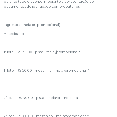
durante todo o evento, mediante a apresentação de
documentos de identidade comprobatórios).
Ingressos: (meia ou promocional)*
Antecipado
1º lote - R$ 30,00 - pista - meia /promocional *
1º lote - R$ 50,00 - mezanino - meia /promocional *
2º lote - R$ 40,00 – pista – meia/promocional*
2º lote - R$ 60,00 – mezanino – meia/promocional*