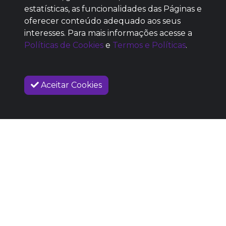
estatísticas, as funcionalidades das Páginas e
oferecer conteúdo adequado aos seus
SEM REPUTAÇÃO
interesses. Para mais informações acesse a
DEFINIDA
Políticas de Cookies
e
Termos e Políticas
.
Aceitar Cookies
VENDAS ENCERRADAS
SOBRE NÓS
COMO FUNCIONA
PROMOVA SEU EVENTO
CONTATO
LEGAL
Dúvidas Frequentes
Termos e Políticas
Políticas de Cookies