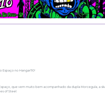
o Espaço no Hangar110!
Espaço, que vem muito bem acompanhado da dupla Morcegula, a sk
s of Steel.