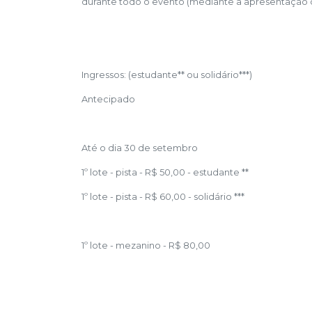
durante todo o evento (mediante a apresentação
Ingressos: (estudante** ou solidário***)
Antecipado
Até o dia 30 de setembro
1º lote - pista - R$ 50,00 - estudante **
1º lote - pista - R$ 60,00 - solidário ***
1º lote - mezanino - R$ 80,00