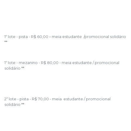
1º lote - pista - R$ 60,00 – meia estudante /promocional solidário
**
1º lote - mezanino - R$ 80,00 - meia estudante / promocional
solidário **
2º lote - pista - R$ 70,00 - meia estudante / promocional
solidário **