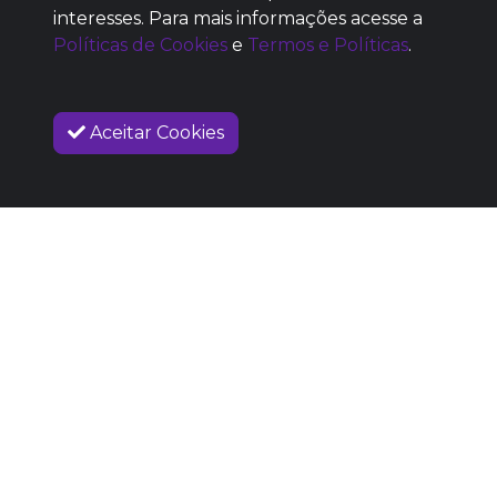
SEM REPUTAÇÃO
interesses. Para mais informações acesse a
DEFINIDA
Políticas de Cookies
e
Termos e Políticas
.
Aceitar Cookies
VENDAS ENCERRADAS
SOBRE NÓS
COMO FUNCIONA
PROMOVA SEU EVENTO
CONTATO
LEGAL
Dúvidas Frequentes
Termos e Políticas
Políticas de Cookies
SIGAM-ME OS BONS