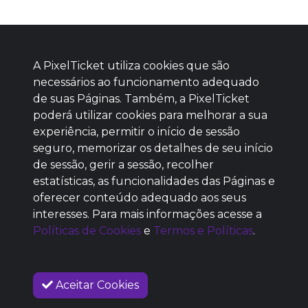
A PixelTicket utiliza cookies que são
necessários ao funcionamento adequado
de suas Páginas. Também, a PixelTicket
poderá utilizar cookies para melhorar a sua
Baixe agora nosso app
experiência, permitir o início de sessão
seguro, memorizar os detalhes de seu início
de sessão, gerir a sessão, recolher
estatísticas, as funcionalidades das Páginas e
oferecer conteúdo adequado aos seus
SEM REPUTAÇÃO
interesses. Para mais informações acesse a
DEFINIDA
Políticas de Cookies
e
Termos e Políticas
.
Aceitar Cookies