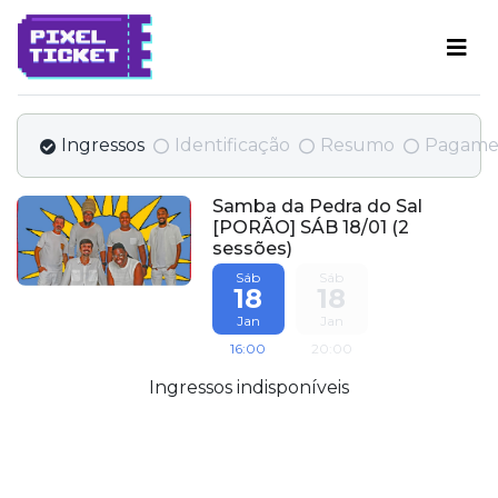
Ingressos
Identificação
Resumo
Pagame
Samba da Pedra do Sal
[PORÃO] SÁB 18/01 (2
sessões)
Sáb
Sáb
18
18
Jan
Jan
16:00
20:00
Ingressos indisponíveis