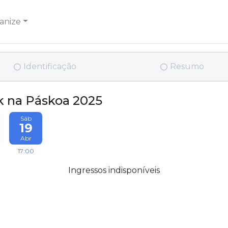
anize
Identificação
Resumo
 na Páskoa 2025
Sáb
19
Abr
17:00
Ingressos indisponíveis