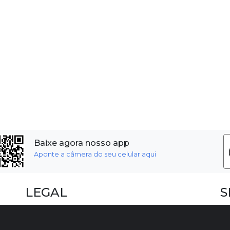
Baixe agora nosso app
Aponte a câmera do seu celular aqui
LEGAL
S
Dúvidas Frequentes
F
Termos e Políticas
I