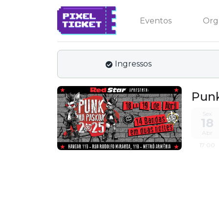
Eventos
Org
Ingressos
Punk
Sex
18
Abr
17:00