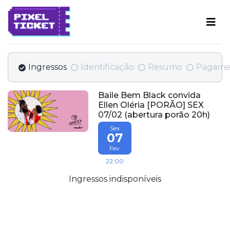
Ingressos
Identificação
Resumo
Pagame
Baile Bem Black convida
Ellen Oléria [PORÃO] SEX
07/02 (abertura porão 20h)
Sex
07
Fev
22:00
Ingressos indisponíveis