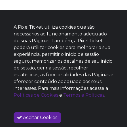
A PixelTicket utiliza cookies que são
necessários ao funcionamento adequado
de suas Páginas. Também, a PixelTicket
poderá utilizar cookies para melhorar a sua
Baixe agora nosso app
experiência, permitir o início de sessão
seguro, memorizar os detalhes de seu início
de sessão, gerir a sessão, recolher
estatísticas, as funcionalidades das Páginas e
oferecer conteúdo adequado aos seus
SEM REPUTAÇÃO
interesses. Para mais informações acesse a
DEFINIDA
Políticas de Cookies
e
Termos e Políticas
.
Aceitar Cookies