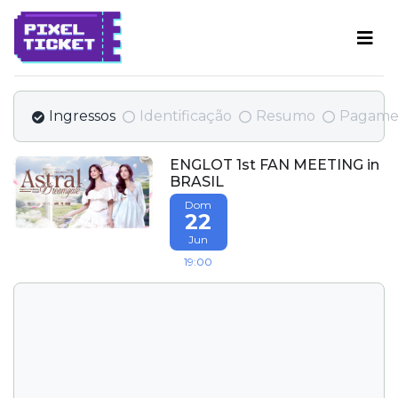
Ingressos
Identificação
Resumo
Pagame
ENGLOT 1st FAN MEETING in
BRASIL
Dom
22
Jun
19:00