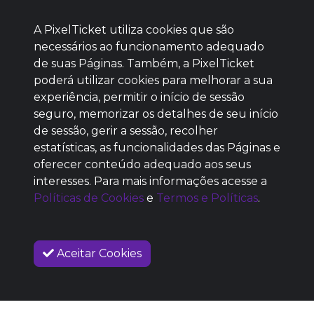
A PixelTicket utiliza cookies que são
necessários ao funcionamento adequado
de suas Páginas. Também, a PixelTicket
poderá utilizar cookies para melhorar a sua
Baixe agora nosso app
experiência, permitir o início de sessão
seguro, memorizar os detalhes de seu início
de sessão, gerir a sessão, recolher
estatísticas, as funcionalidades das Páginas e
oferecer conteúdo adequado aos seus
SEM REPUTAÇÃO
interesses. Para mais informações acesse a
DEFINIDA
Políticas de Cookies
e
Termos e Políticas
.
Aceitar Cookies
SOBRE NÓS
COMO FUNCIONA