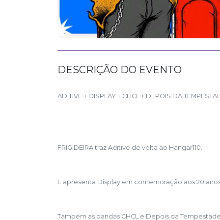
DESCRIÇÃO DO EVENTO
ADITIVE + DISPLAY + CHCL + DEPOIS DA TEMPEST
FRIGIDEIRA traz Aditive de volta ao Hangar110.
E apresenta Display em comemoração aos 20 anos
Também as bandas CHCL e Depois da Tempestade