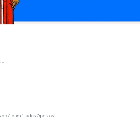
ADE
 do álbum “Lados Opostos”.
.