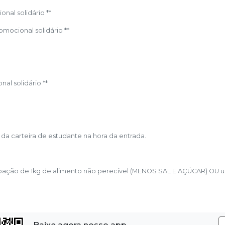
onal solidário **
omocional solidário **
nal solidário **
 da carteira de estudante na hora da entrada.
à doação de 1kg de alimento não perecível (MENOS SAL E AÇÚCAR) OU 