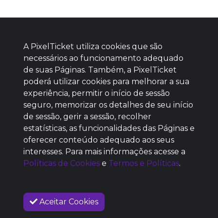
A PixelTicket utiliza cookies que são
necessários ao funcionamento adequado
de suas Páginas. Também, a PixelTicket
poderá utilizar cookies para melhorar a sua
Baixe agora nosso app
experiência, permitir o início de sessão
seguro, memorizar os detalhes de seu início
de sessão, gerir a sessão, recolher
estatísticas, as funcionalidades das Páginas e
oferecer conteúdo adequado aos seus
SEM REPUTAÇÃO
interesses. Para mais informações acesse a
DEFINIDA
Políticas de Cookies
e
Termos e Políticas
.
Aceitar Cookies