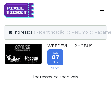
Ingressos
Identificação
Resumo
Pagame
WEEDEVIL + PHOBUS
Sex
07
Nov
19:00
Ingressos indisponíveis