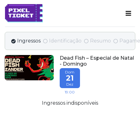
Ingressos
Identificação
Resumo
Pagame
Dead Fish – Especial de Natal
- Domingo
Dom
21
Dez
19:00
Ingressos indisponíveis