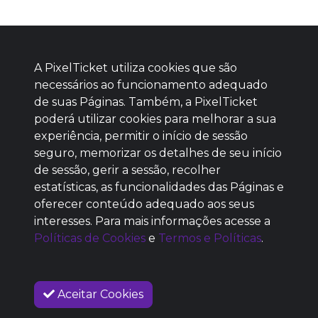
A PixelTicket utiliza cookies que são
necessários ao funcionamento adequado
de suas Páginas. Também, a PixelTicket
poderá utilizar cookies para melhorar a sua
Baixe agora nosso app
experiência, permitir o início de sessão
seguro, memorizar os detalhes de seu início
de sessão, gerir a sessão, recolher
estatísticas, as funcionalidades das Páginas e
oferecer conteúdo adequado aos seus
SEM REPUTAÇÃO
interesses. Para mais informações acesse a
DEFINIDA
Políticas de Cookies
e
Termos e Políticas
.
Aceitar Cookies