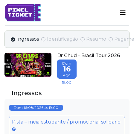
Ingressos
Identificação
Resumo
Pagame
Dr Chud - Brasil Tour 2026
Dom
16
Ago
19:00
Ingressos
Dom 16/08/2026 às 19:00
Pista – meia estudante / promocional solidário