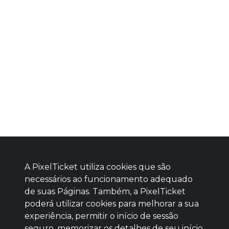
A PixelTicket utiliza cookies que são
necessários ao funcionamento adequado
de suas Páginas. Também, a PixelTicket
poderá utilizar cookies para melhorar a sua
Baixe agora nosso app
experiência, permitir o início de sessão
seguro, memorizar os detalhes de seu início