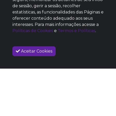
de sessão, gerir a sessão, recolher
estatísticas, as funcionalidades das Páginas e
oferecer conteúdo adequado aos seus
SEM REPUTAÇÃO
interesses. Para mais informações acesse a
DEFINIDA
Políticas de Cookies
e
Termos e Políticas
.
Aceitar Cookies
SOBRE NÓS
COMO FUNCIONA
PROMOVA SEU EVENTO
CONTATO
LEGAL
Dúvidas Frequentes
Termos e Políticas