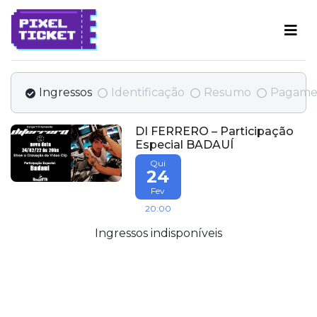
Ingressos
Identificação
Resumo
Pagame
DI FERRERO – Participação
Especial BADAUÍ
Qui
24
Fev
20:00
Ingressos indisponíveis