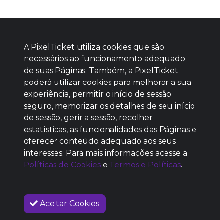
A PixelTicket utiliza cookies que são
necessários ao funcionamento adequado
de suas Páginas. Também, a PixelTicket
poderá utilizar cookies para melhorar a sua
Baixe agora nosso app
experiência, permitir o início de sessão
seguro, memorizar os detalhes de seu início
de sessão, gerir a sessão, recolher
estatísticas, as funcionalidades das Páginas e
oferecer conteúdo adequado aos seus
SEM REPUTAÇÃO
interesses. Para mais informações acesse a
DEFINIDA
Políticas de Cookies
e
Termos e Políticas
.
Aceitar Cookies