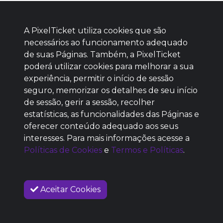
A PixelTicket utiliza cookies que são
necessários ao funcionamento adequado
de suas Páginas. Também, a PixelTicket
poderá utilizar cookies para melhorar a sua
Baixe agora nosso app
experiência, permitir o início de sessão
seguro, memorizar os detalhes de seu início
de sessão, gerir a sessão, recolher
estatísticas, as funcionalidades das Páginas e
oferecer conteúdo adequado aos seus
SEM REPUTAÇÃO
interesses. Para mais informações acesse a
DEFINIDA
Políticas de Cookies
e
Termos e Políticas
.
Aceitar Cookies
SOBRE NÓS